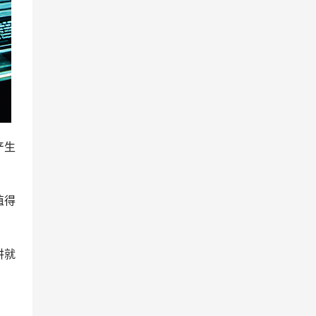
产生
值得
讲就